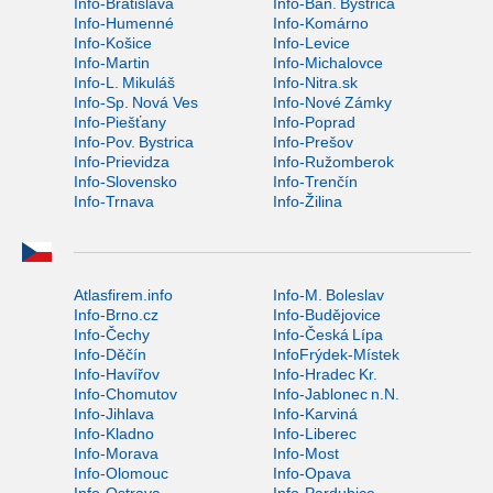
Info-Bratislava
Info-Ban. Bystrica
Info-Humenné
Info-Komárno
Info-Košice
Info-Levice
Info-Martin
Info-Michalovce
Info-L. Mikuláš
Info-Nitra.sk
Info-Sp. Nová Ves
Info-Nové Zámky
Info-Piešťany
Info-Poprad
Info-Pov. Bystrica
Info-Prešov
Info-Prievidza
Info-Ružomberok
Info-Slovensko
Info-Trenčín
Info-Trnava
Info-Žilina
Atlasfirem.info
Info-M. Boleslav
Info-Brno.cz
Info-Budějovice
Info-Čechy
Info-Česká Lípa
Info-Děčín
InfoFrýdek-Místek
Info-Havířov
Info-Hradec Kr.
Info-Chomutov
Info-Jablonec n.N.
Info-Jihlava
Info-Karviná
Info-Kladno
Info-Liberec
Info-Morava
Info-Most
Info-Olomouc
Info-Opava