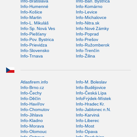
Info-Bratislava
Info-Ban. Bystrica
Info-Humenné
Info-Komárno
Info-Košice
Info-Levice
Info-Martin
Info-Michalovce
Info-L. Mikuláš
Info-Nitra.sk
Info-Sp. Nová Ves
Info-Nové Zámky
Info-Piešťany
Info-Poprad
Info-Pov. Bystrica
Info-Prešov
Info-Prievidza
Info-Ružomberok
Info-Slovensko
Info-Trenčín
Info-Trnava
Info-Žilina
Atlasfirem.info
Info-M. Boleslav
Info-Brno.cz
Info-Budějovice
Info-Čechy
Info-Česká Lípa
Info-Děčín
InfoFrýdek-Místek
Info-Havířov
Info-Hradec Kr.
Info-Chomutov
Info-Jablonec n.N.
Info-Jihlava
Info-Karviná
Info-Kladno
Info-Liberec
Info-Morava
Info-Most
Info-Olomouc
Info-Opava