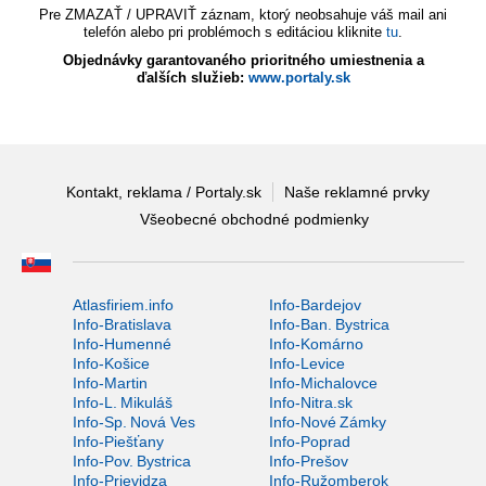
Pre ZMAZAŤ / UPRAVIŤ záznam, ktorý neobsahuje váš mail ani
telefón alebo pri problémoch s editáciou kliknite
tu
.
Objednávky garantovaného prioritného umiestnenia a
ďalších služieb:
www.portaly.sk
Kontakt, reklama / Portaly.sk
Naše reklamné prvky
Všeobecné obchodné podmienky
Atlasfiriem.info
Info-Bardejov
Info-Bratislava
Info-Ban. Bystrica
Info-Humenné
Info-Komárno
Info-Košice
Info-Levice
Info-Martin
Info-Michalovce
Info-L. Mikuláš
Info-Nitra.sk
Info-Sp. Nová Ves
Info-Nové Zámky
Info-Piešťany
Info-Poprad
Info-Pov. Bystrica
Info-Prešov
Info-Prievidza
Info-Ružomberok