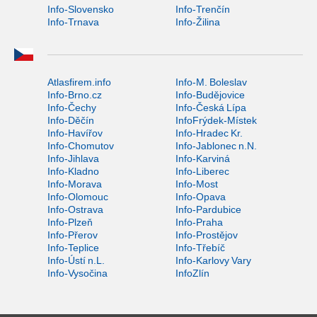
Info-Slovensko
Info-Trenčín
Info-Trnava
Info-Žilina
Atlasfirem.info
Info-M. Boleslav
Info-Brno.cz
Info-Budějovice
Info-Čechy
Info-Česká Lípa
Info-Děčín
InfoFrýdek-Místek
Info-Havířov
Info-Hradec Kr.
Info-Chomutov
Info-Jablonec n.N.
Info-Jihlava
Info-Karviná
Info-Kladno
Info-Liberec
Info-Morava
Info-Most
Info-Olomouc
Info-Opava
Info-Ostrava
Info-Pardubice
Info-Plzeň
Info-Praha
Info-Přerov
Info-Prostějov
Info-Teplice
Info-Třebíč
Info-Ústí n.L.
Info-Karlovy Vary
Info-Vysočina
InfoZlín