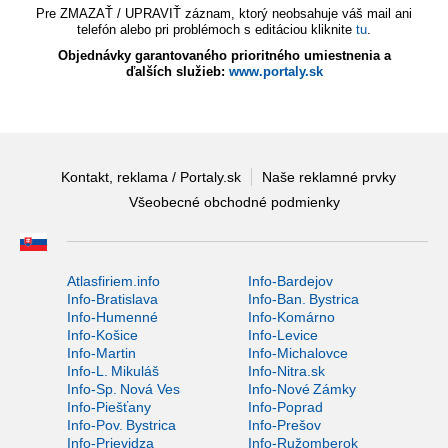
Pre ZMAZAŤ / UPRAVIŤ záznam, ktorý neobsahuje váš mail ani
telefón alebo pri problémoch s editáciou kliknite
tu
.
Objednávky garantovaného prioritného umiestnenia a
ďalších služieb:
www.portaly.sk
Kontakt, reklama / Portaly.sk
Naše reklamné prvky
Všeobecné obchodné podmienky
Atlasfiriem.info
Info-Bardejov
Info-Bratislava
Info-Ban. Bystrica
Info-Humenné
Info-Komárno
Info-Košice
Info-Levice
Info-Martin
Info-Michalovce
Info-L. Mikuláš
Info-Nitra.sk
Info-Sp. Nová Ves
Info-Nové Zámky
Info-Piešťany
Info-Poprad
Info-Pov. Bystrica
Info-Prešov
Info-Prievidza
Info-Ružomberok