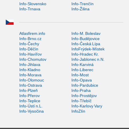
Info-Slovensko
Info-Trenčín
Info-Trnava
Info-Žilina
Atlasfirem.info
Info-M. Boleslav
Info-Brno.cz
Info-Budějovice
Info-Čechy
Info-Česká Lípa
Info-Děčín
InfoFrýdek-Místek
Info-Havířov
Info-Hradec Kr.
Info-Chomutov
Info-Jablonec n.N.
Info-Jihlava
Info-Karviná
Info-Kladno
Info-Liberec
Info-Morava
Info-Most
Info-Olomouc
Info-Opava
Info-Ostrava
Info-Pardubice
Info-Plzeň
Info-Praha
Info-Přerov
Info-Prostějov
Info-Teplice
Info-Třebíč
Info-Ústí n.L.
Info-Karlovy Vary
Info-Vysočina
InfoZlín