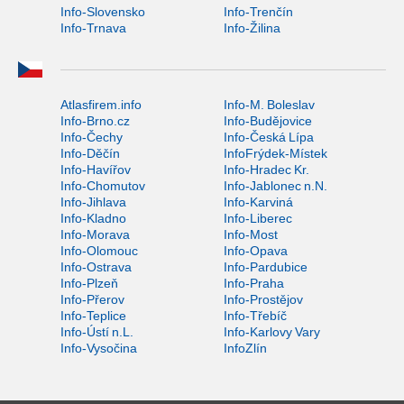
Info-Slovensko
Info-Trenčín
Info-Trnava
Info-Žilina
Atlasfirem.info
Info-M. Boleslav
Info-Brno.cz
Info-Budějovice
Info-Čechy
Info-Česká Lípa
Info-Děčín
InfoFrýdek-Místek
Info-Havířov
Info-Hradec Kr.
Info-Chomutov
Info-Jablonec n.N.
Info-Jihlava
Info-Karviná
Info-Kladno
Info-Liberec
Info-Morava
Info-Most
Info-Olomouc
Info-Opava
Info-Ostrava
Info-Pardubice
Info-Plzeň
Info-Praha
Info-Přerov
Info-Prostějov
Info-Teplice
Info-Třebíč
Info-Ústí n.L.
Info-Karlovy Vary
Info-Vysočina
InfoZlín