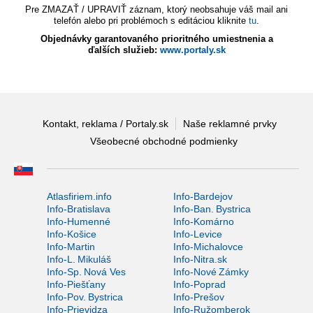
Pre ZMAZAŤ / UPRAVIŤ záznam, ktorý neobsahuje váš mail ani
telefón alebo pri problémoch s editáciou kliknite
tu
.
Objednávky garantovaného prioritného umiestnenia a
ďalších služieb:
www.portaly.sk
Kontakt, reklama / Portaly.sk
Naše reklamné prvky
Všeobecné obchodné podmienky
Atlasfiriem.info
Info-Bardejov
Info-Bratislava
Info-Ban. Bystrica
Info-Humenné
Info-Komárno
Info-Košice
Info-Levice
Info-Martin
Info-Michalovce
Info-L. Mikuláš
Info-Nitra.sk
Info-Sp. Nová Ves
Info-Nové Zámky
Info-Piešťany
Info-Poprad
Info-Pov. Bystrica
Info-Prešov
Info-Prievidza
Info-Ružomberok