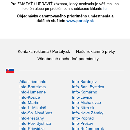
Pre ZMAZAŤ / UPRAVIŤ záznam, ktorý neobsahuje váš mail ani
telefón alebo pri problémoch s editáciou kliknite
tu
.
Objednávky garantovaného prioritného umiestnenia a
ďalších služieb:
www.portaly.sk
Kontakt, reklama / Portaly.sk
Naše reklamné prvky
Všeobecné obchodné podmienky
Atlasfiriem.info
Info-Bardejov
Info-Bratislava
Info-Ban. Bystrica
Info-Humenné
Info-Komárno
Info-Košice
Info-Levice
Info-Martin
Info-Michalovce
Info-L. Mikuláš
Info-Nitra.sk
Info-Sp. Nová Ves
Info-Nové Zámky
Info-Piešťany
Info-Poprad
Info-Pov. Bystrica
Info-Prešov
Info-Prievidza
Info-Ružomberok