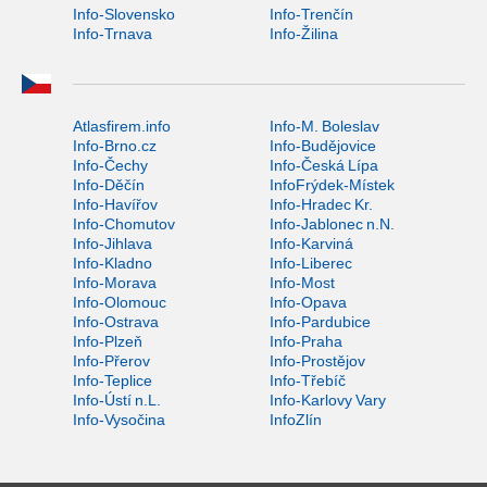
Info-Slovensko
Info-Trenčín
Info-Trnava
Info-Žilina
Atlasfirem.info
Info-M. Boleslav
Info-Brno.cz
Info-Budějovice
Info-Čechy
Info-Česká Lípa
Info-Děčín
InfoFrýdek-Místek
Info-Havířov
Info-Hradec Kr.
Info-Chomutov
Info-Jablonec n.N.
Info-Jihlava
Info-Karviná
Info-Kladno
Info-Liberec
Info-Morava
Info-Most
Info-Olomouc
Info-Opava
Info-Ostrava
Info-Pardubice
Info-Plzeň
Info-Praha
Info-Přerov
Info-Prostějov
Info-Teplice
Info-Třebíč
Info-Ústí n.L.
Info-Karlovy Vary
Info-Vysočina
InfoZlín