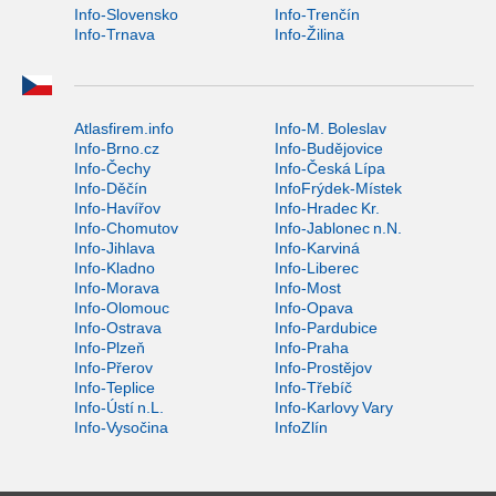
Info-Slovensko
Info-Trenčín
Info-Trnava
Info-Žilina
Atlasfirem.info
Info-M. Boleslav
Info-Brno.cz
Info-Budějovice
Info-Čechy
Info-Česká Lípa
Info-Děčín
InfoFrýdek-Místek
Info-Havířov
Info-Hradec Kr.
Info-Chomutov
Info-Jablonec n.N.
Info-Jihlava
Info-Karviná
Info-Kladno
Info-Liberec
Info-Morava
Info-Most
Info-Olomouc
Info-Opava
Info-Ostrava
Info-Pardubice
Info-Plzeň
Info-Praha
Info-Přerov
Info-Prostějov
Info-Teplice
Info-Třebíč
Info-Ústí n.L.
Info-Karlovy Vary
Info-Vysočina
InfoZlín