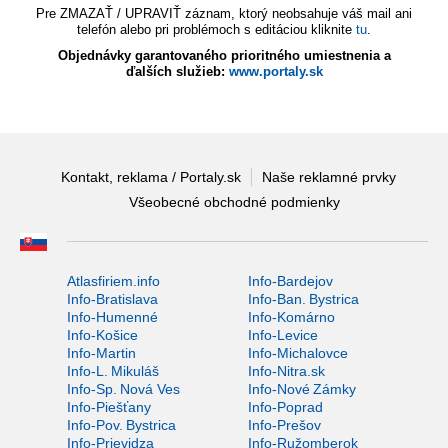
Pre ZMAZAŤ / UPRAVIŤ záznam, ktorý neobsahuje váš mail ani
telefón alebo pri problémoch s editáciou kliknite
tu
.
Objednávky garantovaného prioritného umiestnenia a
ďalších služieb:
www.portaly.sk
Kontakt, reklama / Portaly.sk
Naše reklamné prvky
Všeobecné obchodné podmienky
Atlasfiriem.info
Info-Bardejov
Info-Bratislava
Info-Ban. Bystrica
Info-Humenné
Info-Komárno
Info-Košice
Info-Levice
Info-Martin
Info-Michalovce
Info-L. Mikuláš
Info-Nitra.sk
Info-Sp. Nová Ves
Info-Nové Zámky
Info-Piešťany
Info-Poprad
Info-Pov. Bystrica
Info-Prešov
Info-Prievidza
Info-Ružomberok