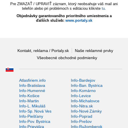
Pre ZMAZAŤ / UPRAVIŤ záznam, ktorý neobsahuje váš mail ani
telefón alebo pri problémoch s editáciou kliknite
tu
.
Objednávky garantovaného prioritného umiestnenia a
ďalších služieb:
www.portaly.sk
Kontakt, reklama / Portaly.sk
Naše reklamné prvky
Všeobecné obchodné podmienky
Atlasfiriem.info
Info-Bardejov
Info-Bratislava
Info-Ban. Bystrica
Info-Humenné
Info-Komárno
Info-Košice
Info-Levice
Info-Martin
Info-Michalovce
Info-L. Mikuláš
Info-Nitra.sk
Info-Sp. Nová Ves
Info-Nové Zámky
Info-Piešťany
Info-Poprad
Info-Pov. Bystrica
Info-Prešov
Info-Prievidza
Info-Ružomberok