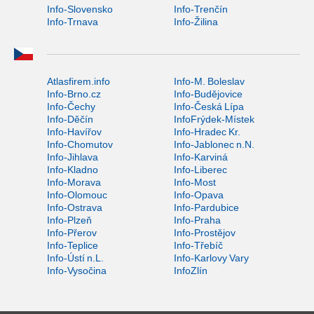
Info-Slovensko
Info-Trenčín
Info-Trnava
Info-Žilina
Atlasfirem.info
Info-M. Boleslav
Info-Brno.cz
Info-Budějovice
Info-Čechy
Info-Česká Lípa
Info-Děčín
InfoFrýdek-Místek
Info-Havířov
Info-Hradec Kr.
Info-Chomutov
Info-Jablonec n.N.
Info-Jihlava
Info-Karviná
Info-Kladno
Info-Liberec
Info-Morava
Info-Most
Info-Olomouc
Info-Opava
Info-Ostrava
Info-Pardubice
Info-Plzeň
Info-Praha
Info-Přerov
Info-Prostějov
Info-Teplice
Info-Třebíč
Info-Ústí n.L.
Info-Karlovy Vary
Info-Vysočina
InfoZlín