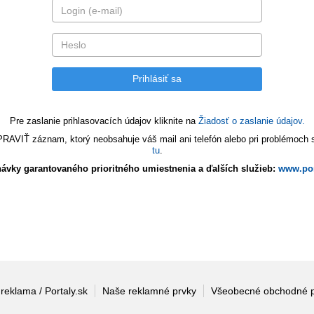
Pre zaslanie prihlasovacích údajov kliknite na
Žiadosť o zaslanie údajov.
VIŤ záznam, ktorý neobsahuje váš mail ani telefón alebo pri problémoch s 
tu
.
ávky garantovaného prioritného umiestnenia a ďalších služieb:
www.por
 reklama / Portaly.sk
Naše reklamné prvky
Všeobecné obchodné 