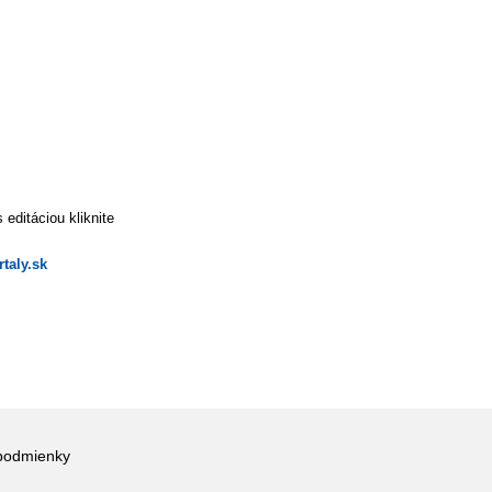
editáciou kliknite
taly.sk
podmienky