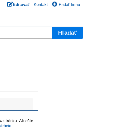
Editovať
Kontakt
Pridať firmu
Hľadať
ww stránku. Ak ešte
strácia
.