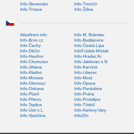
Info-Slovensko
Info-Trenčín
Info-Trnava
Info-Žilina
Atlasfirem.info
Info-M. Boleslav
Info-Brno.cz
Info-Budějovice
Info-Čechy
Info-Česká Lípa
Info-Děčín
InfoFrýdek-Místek
Info-Havířov
Info-Hradec Kr.
Info-Chomutov
Info-Jablonec n.N.
Info-Jihlava
Info-Karviná
Info-Kladno
Info-Liberec
Info-Morava
Info-Most
Info-Olomouc
Info-Opava
Info-Ostrava
Info-Pardubice
Info-Plzeň
Info-Praha
Info-Přerov
Info-Prostějov
Info-Teplice
Info-Třebíč
Info-Ústí n.L.
Info-Karlovy Vary
Info-Vysočina
InfoZlín