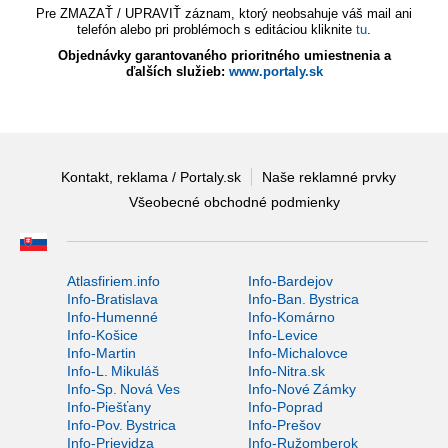
Pre ZMAZAŤ / UPRAVIŤ záznam, ktorý neobsahuje váš mail ani
telefón alebo pri problémoch s editáciou kliknite
tu
.
Objednávky garantovaného prioritného umiestnenia a
ďalších služieb:
www.portaly.sk
Kontakt, reklama / Portaly.sk
Naše reklamné prvky
Všeobecné obchodné podmienky
Atlasfiriem.info
Info-Bardejov
Info-Bratislava
Info-Ban. Bystrica
Info-Humenné
Info-Komárno
Info-Košice
Info-Levice
Info-Martin
Info-Michalovce
Info-L. Mikuláš
Info-Nitra.sk
Info-Sp. Nová Ves
Info-Nové Zámky
Info-Piešťany
Info-Poprad
Info-Pov. Bystrica
Info-Prešov
Info-Prievidza
Info-Ružomberok