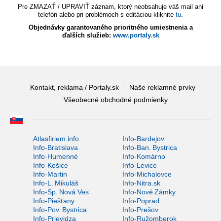
Pre ZMAZAŤ / UPRAVIŤ záznam, ktorý neobsahuje váš mail ani
telefón alebo pri problémoch s editáciou kliknite
tu
.
Objednávky garantovaného prioritného umiestnenia a
ďalších služieb:
www.portaly.sk
Kontakt, reklama / Portaly.sk
Naše reklamné prvky
Všeobecné obchodné podmienky
Atlasfiriem.info
Info-Bardejov
Info-Bratislava
Info-Ban. Bystrica
Info-Humenné
Info-Komárno
Info-Košice
Info-Levice
Info-Martin
Info-Michalovce
Info-L. Mikuláš
Info-Nitra.sk
Info-Sp. Nová Ves
Info-Nové Zámky
Info-Piešťany
Info-Poprad
Info-Pov. Bystrica
Info-Prešov
Info-Prievidza
Info-Ružomberok