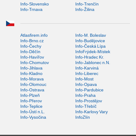
Info-Slovensko
Info-Trenčín
Info-Trnava
Info-Žilina
Atlasfirem.info
Info-M. Boleslav
Info-Brno.cz
Info-Budějovice
Info-Čechy
Info-Česká Lípa
Info-Děčín
InfoFrýdek-Místek
Info-Havířov
Info-Hradec Kr.
Info-Chomutov
Info-Jablonec n.N.
Info-Jihlava
Info-Karviná
Info-Kladno
Info-Liberec
Info-Morava
Info-Most
Info-Olomouc
Info-Opava
Info-Ostrava
Info-Pardubice
Info-Plzeň
Info-Praha
Info-Přerov
Info-Prostějov
Info-Teplice
Info-Třebíč
Info-Ústí n.L.
Info-Karlovy Vary
Info-Vysočina
InfoZlín