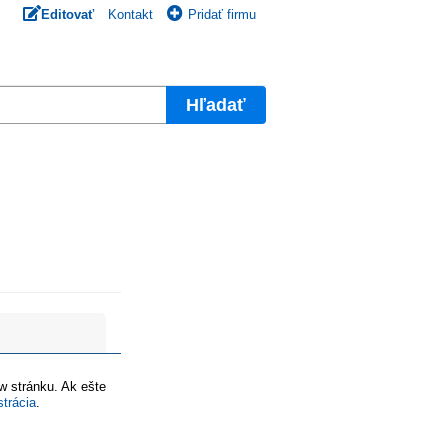
Editovať
Kontakt
Pridať firmu
Hľadať
ww stránku. Ak ešte
strácia
.