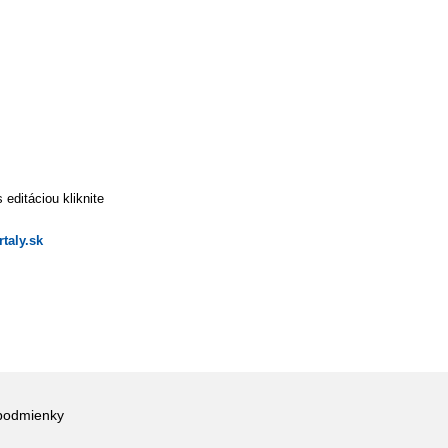
editáciou kliknite
taly.sk
podmienky