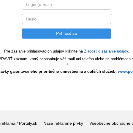
Pre zaslanie prihlasovacích údajov kliknite na
Žiadosť o zaslanie údajov.
VIŤ záznam, ktorý neobsahuje váš mail ani telefón alebo pri problémoch s 
tu
.
ávky garantovaného prioritného umiestnenia a ďalších služieb:
www.por
 reklama / Portaly.sk
Naše reklamné prvky
Všeobecné obchodné 