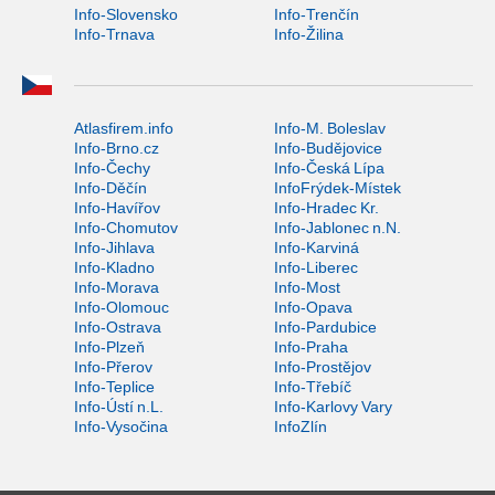
Info-Slovensko
Info-Trenčín
Info-Trnava
Info-Žilina
Atlasfirem.info
Info-M. Boleslav
Info-Brno.cz
Info-Budějovice
Info-Čechy
Info-Česká Lípa
Info-Děčín
InfoFrýdek-Místek
Info-Havířov
Info-Hradec Kr.
Info-Chomutov
Info-Jablonec n.N.
Info-Jihlava
Info-Karviná
Info-Kladno
Info-Liberec
Info-Morava
Info-Most
Info-Olomouc
Info-Opava
Info-Ostrava
Info-Pardubice
Info-Plzeň
Info-Praha
Info-Přerov
Info-Prostějov
Info-Teplice
Info-Třebíč
Info-Ústí n.L.
Info-Karlovy Vary
Info-Vysočina
InfoZlín