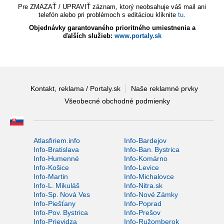
Pre ZMAZAŤ / UPRAVIŤ záznam, ktorý neobsahuje váš mail ani
telefón alebo pri problémoch s editáciou kliknite
tu
.
Objednávky garantovaného prioritného umiestnenia a
ďalších služieb:
www.portaly.sk
Kontakt, reklama / Portaly.sk
Naše reklamné prvky
Všeobecné obchodné podmienky
Atlasfiriem.info
Info-Bardejov
Info-Bratislava
Info-Ban. Bystrica
Info-Humenné
Info-Komárno
Info-Košice
Info-Levice
Info-Martin
Info-Michalovce
Info-L. Mikuláš
Info-Nitra.sk
Info-Sp. Nová Ves
Info-Nové Zámky
Info-Piešťany
Info-Poprad
Info-Pov. Bystrica
Info-Prešov
Info-Prievidza
Info-Ružomberok